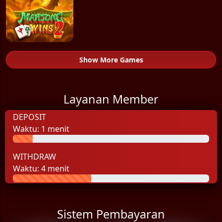
Show More Games
Layanan Member
DEPOSIT
Waktu: 1 menit
WITHDRAW
Waktu: 4 menit
Sistem Pembayaran