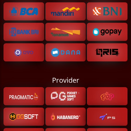
Provider