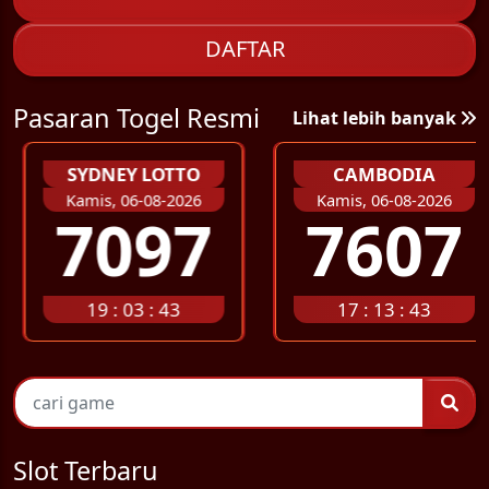
DAFTAR
Pasaran Togel Resmi
Lihat lebih banyak
SYDNEY LOTTO
CAMBODIA
Kamis, 06-08-2026
Kamis, 06-08-2026
7097
7607
19 : 03 : 41
17 : 13 : 41
Slot Terbaru