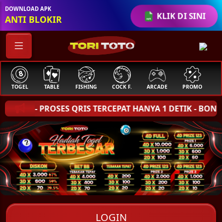
DOWNLOAD APK
KLIK DI SINI
ANTI BLOKIR
TOGEL
TABLE
FISHING
COCK F.
ARCADE
PROMO
M
ES QRIS TERCEPAT HANYA 1 DETIK - BONUS NEW MEMBE
LOGIN