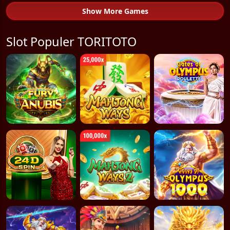
Show More Games
Slot Populer TORITOTO