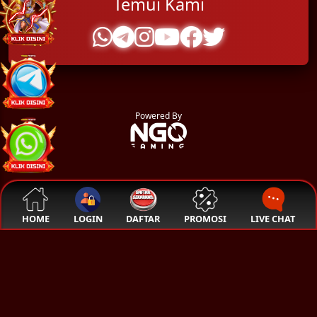
Temui Kami
Powered By
HOME
LOGIN
DAFTAR
PROMOSI
LIVE CHAT