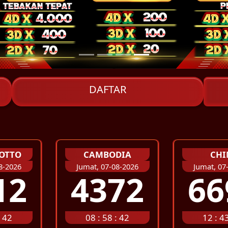
DAFTAR
DIA
CHINA
TAI
8-2026
Jumat, 07-08-2026
Jumat, 07
72
6699
58
: 39
12 : 43 : 39
17 : 5