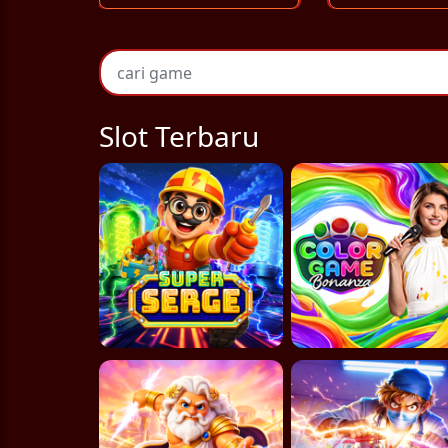
Slot Terbaru