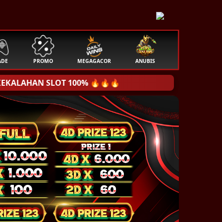
ADE
PROMO
MEGAGACOR
ANUBIS
🔥🔥🔥