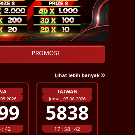
PROMOSI
Lihat lebih banyak
WAN
JAPAN
P
-08-2026
Jumat, 07-08-2026
Jumat, 
38
3965
6
8 : 39
14 : 23 : 39
17 : 