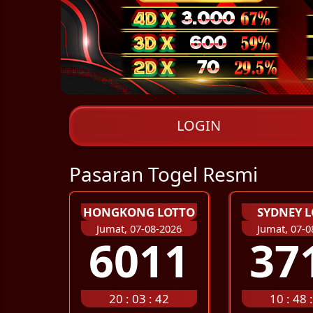
LOGIN
Pasaran Togel Resmi
LOTTO
SYDNEY LOTTO
CAMBO
-2026
Jumat, 07-08-2026
Jumat, 07-0
11
3712
43
39
10 : 48 : 39
08 : 58 