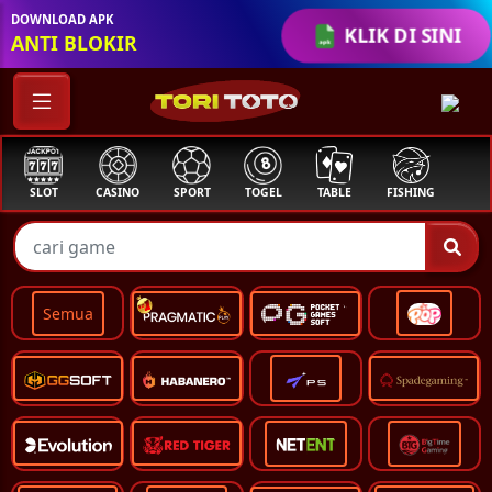
DOWNLOAD APK
KLIK DI SINI
ANTI BLOKIR
SLOT
CASINO
SPORT
TOGEL
TABLE
FISHING
COC
Semua