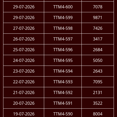
29-07-2026
TTM4-600
7078
29-07-2026
TTM4-599
9871
27-07-2026
TTM4-598
7426
26-07-2026
TTM4-597
3417
25-07-2026
TTM4-596
2684
24-07-2026
TTM4-595
5050
23-07-2026
TTM4-594
2643
22-07-2026
TTM4-593
7095
21-07-2026
TTM4-592
2131
20-07-2026
TTM4-591
3522
19-07-2026
TTM4-590
8004