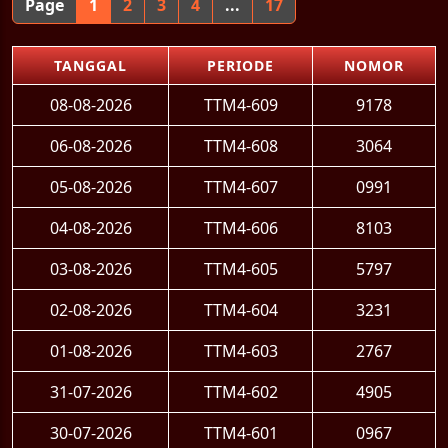
Page
1
2
3
4
...
17
TANGGAL
PERIODE
NOMOR
08-08-2026
TTM4-609
9178
06-08-2026
TTM4-608
3064
05-08-2026
TTM4-607
0991
04-08-2026
TTM4-606
8103
03-08-2026
TTM4-605
5797
02-08-2026
TTM4-604
3231
01-08-2026
TTM4-603
2767
31-07-2026
TTM4-602
4905
30-07-2026
TTM4-601
0967